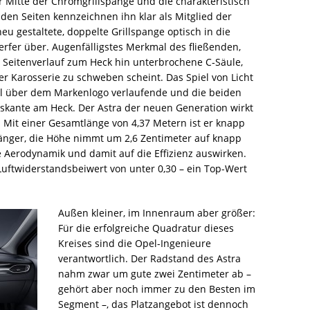
r Mitte der Chromgrillspange und die charakteristisch
den Seiten kennzeichnen ihn klar als Mitglied der
neu gestaltete, doppelte Grillspange optisch in die
rfer über. Augenfälligstes Merkmal des fließenden,
im Seitenverlauf zum Heck hin unterbrochene C‑Säule,
r Karosserie zu schweben scheint. Das Spiel von Licht
tal über dem Markenlogo verlaufende und die beiden
skante am Heck. Der Astra der neuen Generation wirkt
ch: Mit einer Gesamtlänge von 4,37 Metern ist er knapp
gänger, die Höhe nimmt um 2,6 Zentimeter auf knapp
ie Aerodynamik und damit auf die Effizienz auswirken.
Luftwiderstandsbeiwert von unter 0,30 – ein Top-Wert
Außen kleiner, im Innenraum aber größer:
Für die erfolgreiche Quadratur dieses
Kreises sind die Opel-Ingenieure
verantwortlich. Der Radstand des Astra
nahm zwar um gute zwei Zentimeter ab –
gehört aber noch immer zu den Besten im
Segment –, das Platzangebot ist dennoch