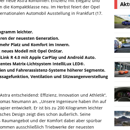
 Der neue Astra kombiniert Effizienz mit Eleganz und
Akt
en die Kompaktklasse neu. Im Herbst feiert der Opel
ernationalen Automobil Ausstellung in Frankfurt (17.
logramm leichter.
oren der neuesten Generation.
ehr Platz und Komfort im Innern.
t neues Modell mit Opel OnStar.
iLink R 4.0 mit Apple CarPlay und Android Auto.
ligentes Matrix-Lichtsystem IntelliLux LED®.
gien und Fahrerassistenz-Systeme höherer Segmente.
assagefunktion, Ventilation und Sitzwangenverstellung
stra entscheidend: Effizienz, Innovation und Athletik“,
Thomas Neumann an. „Unsere Ingenieure haben ihn auf
pier entwickelt. Er ist bis zu 200 Kilogramm leichter
isches Design zeigt dies schon äußerlich. Seine
s Raumangebot und der Komfort dabei aber spürbar
ommen ausschließlich Triebwerke der neuesten