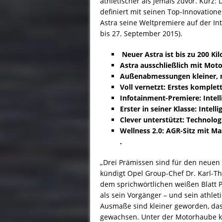
athletischer als jemals zuvor. Kurz:
definiert mit seinen Top-Innovation
Astra seine Weltpremiere auf der Int
bis 27. September 2015).
Neuer Astra ist bis zu 200 Ki
Astra ausschließlich mit Mot
Außenabmessungen kleiner, m
Voll vernetzt: Erstes komplet
Infotainment-Premiere: Intell
Erster in seiner Klasse: Intel
Clever unterstützt: Technolo
Wellness 2.0: AGR-Sitz mit M
.
„Drei Prämissen sind für den neuen A
kündigt Opel Group-Chef Dr. Karl-
dem sprichwörtlichen weißen Blatt Pa
als sein Vorgänger – und sein athlet
Ausmaße sind kleiner geworden, da
gewachsen. Unter der Motorhaube k