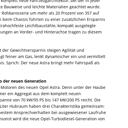
 komplett neue Fahrzeugarchitektur, bei der in jeder
 Bauweise und leichte Materialien geachtet wurde.
r Rohkarosserie um mehr als 20 Prozent von 357 auf
eim Chassis führten zu einer zusätzlichen Ersparnis
trahochfeste Leichtbaustähle, kompakt ausgelegte
rungen an Vorder- und Hinterachse tragen zu diesem
it der Gewichtsersparnis steigen Agilität und
gt feiner am Gas, lenkt dynamischer ein und vermittelt
nis. Sprich: Der neue Astra bringt mehr Fahrspaß als
io der neuen Generation
 Motoren des neuen Opel Astra. Denn unter der Haube
immer ein Aggregat aus dem komplett neuen
panne von 70 kW/95 PS bis 147 kW/200 PS reicht. Die
6 Liter Hubraum haben drei Charakteristika gemeinsam:
t bestem Ansprechverhalten bei ausgewiesener Laufruhe
sonst wird die neue Opel-Turbodiesel-Generation von