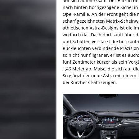
auf sich aufmerksam. Der Blitz in de
nach hinten hochgezogene Sichel in 
Opel-Familie. An der Front geht die 
scharf gezeichneten Matrix-Scheinwe
athletischen Astra-Designs ist die 
wodurch das Dach dort sanft über de
und Schatten verstärkt die horizon
Rückleuchten verbindende Präzision
so nicht nur filigraner, er ist es au
fünf Zentimeter kürzer als sein Vor
1,46 Meter ab. Maße, die sich auf d
So glänzt der neue Astra mit einem 
bei Kurzheck-Fahrzeugen.