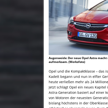
Augenweide: Der neue Opel Astra macht mi
aufmerksam. (Werksfoto)
Opel und die Kompaktklasse – das is
Kadett begann und nun in elfter Gen
heute verließen mehr als 24 Millio
Jetzt schlägt Opel ein neues Kapitel 
Astra-Generation basiert auf einer 
von Motoren der neuesten Generatio
bislang höchstens in der Oberklasse