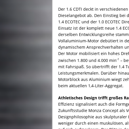
Der 1.6 CDTI deckt in verschiedenen
Dieselangebot ab. Den Einstieg bei 
1.4 ECOTEC und der 1.0 ECOTEC Direc
Einsatz ist der komplett neue 1.4 ECO
derselben Entwicklungsreihe stammt w
Vollaluminium-Motor debütiert in de
dynamischem Ansprechverhalten und 
Der Motor mobilisiert ein hohes D
-1
zwischen 1.800 und 4.000 min
– be
mit Fahrspaß. So übertrifft der 1.4 T
Leistungsmerkmalen. Darüber hinaus 
Motorblock aus Aluminium wiegt zeh
beim aktuellen 1,4-Liter-Aggregat.
Athletisches Design trifft großes 
Effizienz signalisiert auch die Form
Zukunftsstudie Monza Concept als V
Designphilosophie aus skulpturaler 
weniger durch einen muskulösen, als 