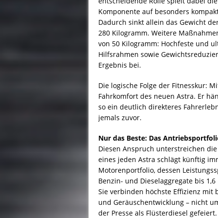
entscheidende Rolle spielt dabei die
Komponente auf besonders kompakte
Dadurch sinkt allein das Gewicht de
280 Kilogramm. Weitere Maßnahmen b
von 50 Kilogramm: Hochfeste und ul
Hilfsrahmen sowie Gewichtsreduzie
Ergebnis bei.
Die logische Folge der Fitnesskur: M
Fahrkomfort des neuen Astra. Er hän
so ein deutlich direkteres Fahrerleb
jemals zuvor.
Nur das Beste: Das Antriebsportfol
Diesen Anspruch unterstreichen die
eines jeden Astra schlägt künftig 
Motorenportfolio, dessen Leistungss
Benzin- und Dieselaggregate bis 1,
Sie verbinden höchste Effizienz mi
und Geräuschentwicklung – nicht um
der Presse als Flüsterdiesel gefeiert.