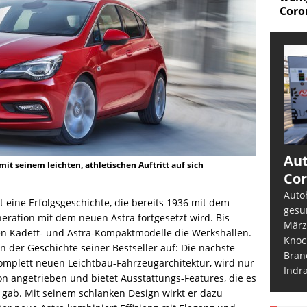
Corona?
Aut
t seinem leichten, athletischen Auftritt auf sich
Cor
Auto
t eine Erfolgsgeschichte, die bereits 1936 mit dem
gesu
eration mit dem neuen Astra fortgesetzt wird. Bis
März
nen Kadett- und Astra-Kompaktmodelle die Werkshallen.
Knoc
in der Geschichte seiner Bestseller auf: Die nächste
Bran
komplett neuen Leichtbau-Fahrzeugarchitektur, wird nur
Indr
n angetrieben und bietet Ausstattungs-Features, die es
 gab. Mit seinem schlanken Design wirkt er dazu