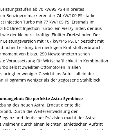
 Leistungsstufen ab 70 kW/95 PS ein breites
den Benzinern markieren der 74 kW/100 PS starke
t Injection Turbo mit 77 kW/105 PS. Erstmals im
TEC Direct Injection Turbo, ein Vierzylinder, der aus
ie der kleinere, kräftige Einliter-Dreizylinder. Der
r Leistungsversion mit 107 kW/145 PS. Er besticht mit
hoher Leistung bei niedrigem Kraftstoffverbrauch.
rehmoment von bis zu 250 Newtonmetern schon
ste Voraussetzung für Wirtschaftlichkeit in Kombination
urbo selbst Zweiliter-Ottomotoren in allen
bringt er weniger Gewicht ins Auto – allein der
n Kilogramm weniger als der gegossene Stahlblock
Raumangebot: Die perfekte Astra-Symbiose
gebung des neuen Astra. Erneut diente die
orbild. Durch die Weiterentwicklung der
Eleganz und deutscher Präzision macht der Astra
vielmehr durch einen leichten, athletischen Auftritt