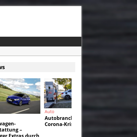
ws
Auto
Auto
Autobranche in der
Autobranche i
agen-
Corona-Krise, Teil 2
Corona-Krise, T
tattung –
er Extras durch