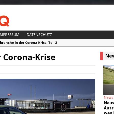
IMPRESSUM
DATENSCHUTZ
branche in der Corona-Krise, Teil 2
obranche in der Corona-Krise, Teil 1
r Corona-Krise
Ne
 Assistenzsystem ISA macht Blitzer und Radarfallen überflüssig
 Reisefreiheit ist ein Traum
s:
Neuwagen-Ausstattung – weniger Extras durch Corona?
News
Neuw
Auss
wenig