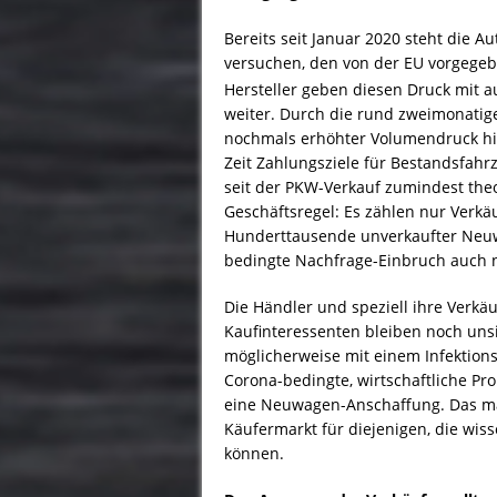
Bereits seit Januar 2020 steht die 
versuchen, den von der EU vorgeg
Hersteller geben diesen Druck mit 
weiter. Durch die rund zweimonatig
nochmals erhöhter Volumendruck hinz
Zeit Zahlungsziele für Bestandsfahr
seit der PKW-Verkauf zumindest theor
Geschäftsregel: Es zählen nur Verkä
Hunderttausende unverkaufter Neu
bedingte Nachfrage-Einbruch auch 
Die Händler und speziell ihre Verkä
Kaufinteressenten bleiben noch uns
möglicherweise mit einem Infektion
Corona-bedingte, wirtschaftliche P
eine Neuwagen-Anschaffung. Das ma
Käufermarkt für diejenigen, die wis
können.