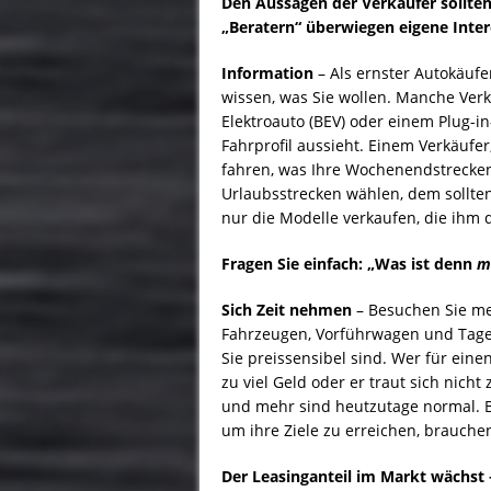
Den Aussagen der Verkäufer sollte
„Beratern“ überwiegen eigene Inte
Information
– Als ernster Autokäufe
wissen, was Sie wollen. Manche Ver
Elektroauto (BEV) oder einem Plug-in
Fahrprofil aussieht. Einem Verkäufer,
fahren, was Ihre Wochenendstrecken 
Urlaubsstrecken wählen, dem sollten
nur die Modelle verkaufen, die ihm
Fragen Sie einfach: „Was ist denn
m
Sich Zeit nehmen
– Besuchen Sie me
Fahrzeugen, Vorführwagen und Tage
Sie preissensibel sind. Wer für ein
zu viel Geld oder er traut sich nicht
und mehr sind heutzutage normal. B
um ihre Ziele zu erreichen, brauchen
Der Leasinganteil im Markt wächst