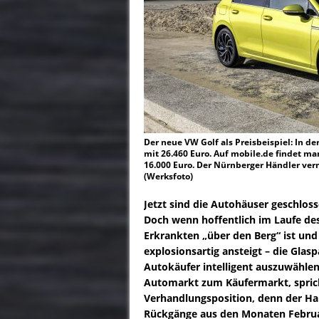
Der neue VW Golf als Preisbeispiel: In der o
mit 26.460 Euro. Auf mobile.de findet m
16.000 Euro. Der Nürnberger Händler verm
(Werksfoto)
Jetzt sind die Autohäuser geschloss
Doch wenn hoffentlich im Laufe des 
Erkrankten „über den Berg“ ist und 
explosionsartig ansteigt – die Glasp
Autokäufer intelligent auszuwählen
Automarkt zum Käufermarkt, sprich d
Verhandlungsposition, denn der Ha
Rückgänge aus den Monaten Februar