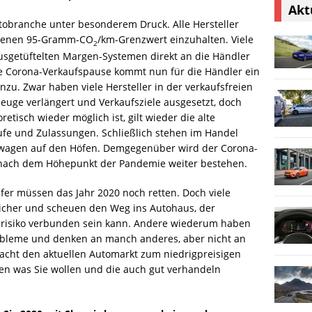
Akt
Autobranche unter besonderem Druck. Alle Hersteller
ebenen 95-Gramm-CO
/km-Grenzwert einzuhalten. Viele
2
ausgetüftelten Margen-Systemen direkt an die Händler
e Corona-Verkaufspause kommt nun für die Händler ein
u. Zwar haben viele Hersteller in der verkaufsfreien
zeuge verlängert und Verkaufsziele ausgesetzt, doch
etisch wieder möglich ist, gilt wieder die alte
ufe und Zulassungen. Schließlich stehen im Handel
wagen auf den Höfen. Demgegenüber wird der Corona-
nach dem Höhepunkt der Pandemie weiter bestehen.
ufer müssen das Jahr 2020 noch retten. Doch viele
icher und scheuen den Weg ins Autohaus, der
srisiko verbunden sein kann. Andere wiederum haben
robleme und denken an manch anderes, aber nicht an
cht den aktuellen Automarkt zum niedrigpreisigen
sen was Sie wollen und die auch gut verhandeln