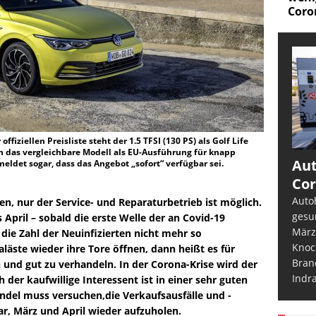
Coro
ffiziellen Preisliste steht der 1.5 TFSI (130 PS) als Golf Life
an das vergleichbare Modell als EU-Ausführung für knapp
Aut
eldet sogar, dass das Angebot „sofort“ verfügbar sei.
Cor
Auto
en, nur der Service- und Reparaturbetrieb ist möglich.
gesu
April – sobald die erste Welle der an Covid-19
März
die Zahl der Neuinfizierten nicht mehr so
Knoc
aläste wieder ihre Tore öffnen, dann heißt es für
Bran
 und gut zu verhandeln. In der Corona-Krise wird der
Indr
er kaufwillige Interessent ist in einer sehr guten
ndel muss versuchen,die Verkaufsausfälle und -
, März und April wieder aufzuholen.