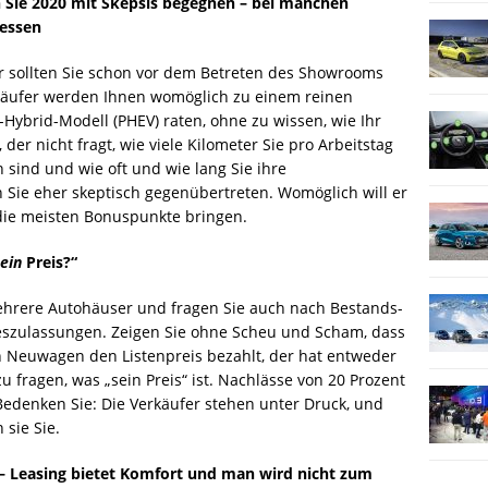
n Sie 2020 mit Skepsis begegnen – bei manchen
ressen
r sollten Sie schon vor dem Betreten des Showrooms
käufer werden Ihnen womöglich zu einem reinen
-Hybrid-Modell (PHEV) raten, ohne zu wissen, wie Ihr
 der nicht fragt, wie viele Kilometer Sie pro Arbeitstag
sind und wie oft und wie lang Sie ihre
 Sie eher skeptisch gegenübertreten. Womöglich will er
 die meisten Bonuspunkte bringen.
ein
Preis?“
hrere Autohäuser und fragen Sie auch nach Bestands-
szulassungen. Zeigen Sie ohne Scheu und Scham, dass
en Neuwagen den Listenpreis bezahlt, der hat entweder
 zu fragen, was „sein Preis“ ist. Nachlässe von 20 Prozent
edenken Sie: Die Verkäufer stehen unter Druck, und
 sie Sie.
 – Leasing bietet Komfort und man wird nicht zum