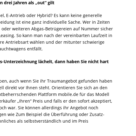
n drei Jahren als „out“ gilt
el, E-Antrieb oder Hybrid? Es kann keine generelle
idung ist eine ganz individuelle Sache. Wer in Zeiten
n oder weiteren Abgas-Betrügereien auf Nummer sicher
 Leasing. So kann man nach der vereinbarten Laufzeit in
ere Antriebsart wählen und der mitunter schwierige
auchtwagens entfällt.
s-Unterzeichnung lächelt, dann haben Sie nicht hart
iben, auch wenn Sie ihr Traumangebot gefunden haben
 direkt vor Ihnen steht. Orientieren Sie sich an den
rktbeherrschenden Plattform mobile.de für das Modell
äufer „Ihren“ Preis und falls er den sofort akzeptiert,
hoch war. Sie können allerdings ihr Angebot noch
ngen wie Zum Beispiel die Überführung oder Zusatz-
nliches als selbstverständlich und im Preis