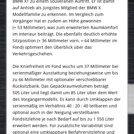
BMW X1 zu einem souveränen Auftritt. Er ist damit
auf Anhieb als jüngstes Mitglied der BMW X
Modellfamilie zu erkennen. Im Vergleich zum
Vorgänger hat er zudem an Höhe gewonnen
(+ 53 Millimeter), was zum erweiterten Raumkomfort
im Interieur beiträgt. Die ebenfalls deutlich erhöhte
Sitzposition (+ 36 Millimeter vorn, + 64 Millimeter im
Fond) optimiert den Überblick über das
Verkehrsgeschehen.
Die Kniefreiheit im Fond wuchs um 37 Millimeter bei
serienmäßiger Ausstattung beziehungsweise um bis
zu 66 Millimeter mit optionaler verschiebbarer
Rücksitzbank. Das Gepäckraumvolumen beträgt
505 Liter und liegt damit um 85 Liter über dem Wert
des Vorgängermodells. Es kann durch Umklappen der
serienmäßig im Verhältnis 40 : 20 : 40 teilbaren und
optional auch in der Neigung verstellbaren
Fondsitzlehne je nach Bedarf auf bis zu 1 550 Liter
erweitert werden. Für zusätzliche Variabilität sind
optional eine umklappbare Beifahrersitzlehne und