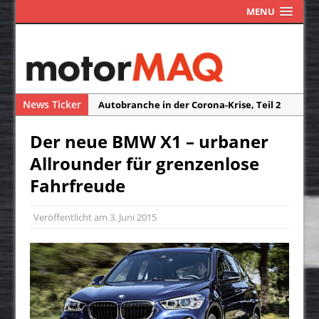
MENU
News Ticker
Autobranche in der Corona-Krise, Teil 2
Autobranche in der Corona-Krise, Teil 1
Der neue BMW X1 – urbaner
Das Assistenzsystem ISA macht Blitzer
Allrounder für grenzenlose
und Radarfallen überflüssig
Fahrfreude
Die Reisefreiheit ist ein Traum
Neuwagen-Ausstattung – weniger Extras
Veröffentlicht am
3. Juni 2015
durch Corona?