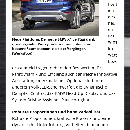
Posit
ion
des
neu
en
BM
Neue Plattform: Der neue BMW X1 verfügt dank
W X1
querliegender Vierzylindermotoren über eine
im
bessere Raumökonomie als der Vorgänger.
(Werksfoto)
Wett
bew
erbsumfeld tragen neben den Bestwerten für
Fahrdynamik und Effizienz auch zahlreiche innovative
Ausstattungsmerkmale bei. Optional sind unter
anderem Voll-LED-Scheinwerfer, die Dynamische
Dämpfer Control, das BMW Head-Up Display und das
System Driving Assistant Plus verfügbar.
Robuste Proportionen und hohe Variabilität
Robuste Proportionen, kraftvolle Präsenz und eine
dynamische Linienführung verhelfen dem neuen