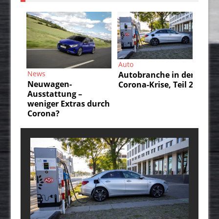
Auto
Auto
Au
Autobranche in der
Autobranche in der
Da
Corona-Krise, Teil 2
Corona-Krise, Teil 1
IS
un
durch
üb