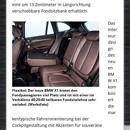
eine um 13 Zentimeter in Längsrichtung
verschiebbare Fondsitzbank erhältlich.
Das
Inter
ieur
desi
gn
des
neu
en
BM
W X1
kom
Flexibel: Der neue BMW X1 bietet den
bini
Fondpassagieren viel Platz und ist mit einer im
ert
Verhältnis 40:20:40 teilbaren Fondsitzlehne sehr
variabel. (Werksfoto)
die
mar
kentypische Fahrerorientierung bei der
Cockpitgestaltung mit Akzenten für souveräne