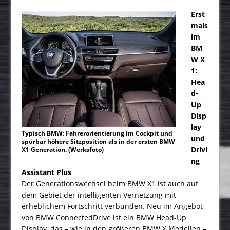
Erst
mals
im
BM
W X
1:
Hea
d-
Up
Disp
lay
Typisch BMW: Fahrerorientierung im Cockpit und
und
spürbar höhere Sitzposition als in der ersten BMW
Drivi
X1 Generation. (Werksfoto)
ng
Assistant Plus
Der Generationswechsel beim BMW X1 ist auch auf
dem Gebiet der intelligenten Vernetzung mit
erheblichem Fortschritt verbunden. Neu im Angebot
von BMW ConnectedDrive ist ein BMW Head-Up
Display, das – wie in den größeren BMW X Modellen –