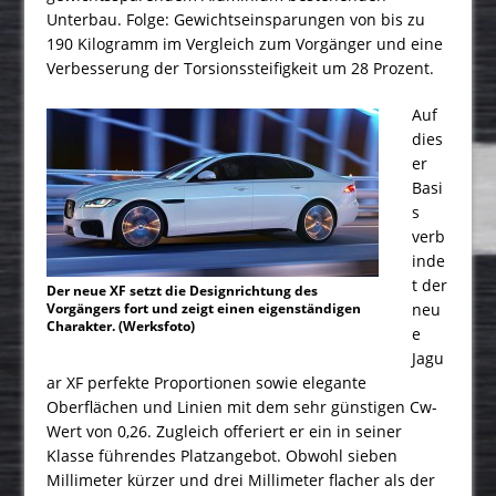
Unterbau. Folge: Gewichtseinsparungen von bis zu
190 Kilogramm im Vergleich zum Vorgänger und eine
Verbesserung der Torsionssteifigkeit um 28 Prozent.
Auf
dies
er
Basi
s
verb
inde
t der
Der neue XF setzt die Designrichtung des
Vorgängers fort und zeigt einen eigenständigen
neu
Charakter. (Werksfoto)
e
Jagu
ar XF perfekte Proportionen sowie elegante
Oberflächen und Linien mit dem sehr günstigen Cw-
Wert von 0,26. Zugleich offeriert er ein in seiner
Klasse führendes Platzangebot. Obwohl sieben
Millimeter kürzer und drei Millimeter flacher als der