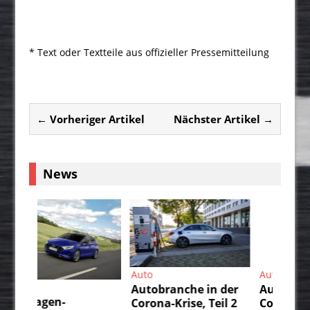
* Text oder Textteile aus offizieller Pressemitteilung
← Vorheriger Artikel
Nächster Artikel →
News
Auto
Auto
Au
Autobranche in der
Autobranche in der
Da
Corona-Krise, Teil 2
Corona-Krise, Teil 1
IS