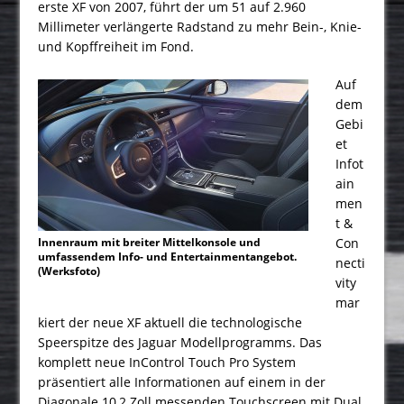
erste XF von 2007, führt der um 51 auf 2.960
Millimeter verlängerte Radstand zu mehr Bein-, Knie-
und Kopffreiheit im Fond.
Auf
dem
Gebi
et
Infot
ain
men
t &
Innenraum mit breiter Mittelkonsole und
Con
umfassendem Info- und Entertainmentangebot.
necti
(Werksfoto)
vity
mar
kiert der neue XF aktuell die technologische
Speerspitze des Jaguar Modellprogramms. Das
komplett neue InControl Touch Pro System
präsentiert alle Informationen auf einem in der
Diagonale 10,2 Zoll messenden Touchscreen mit Dual