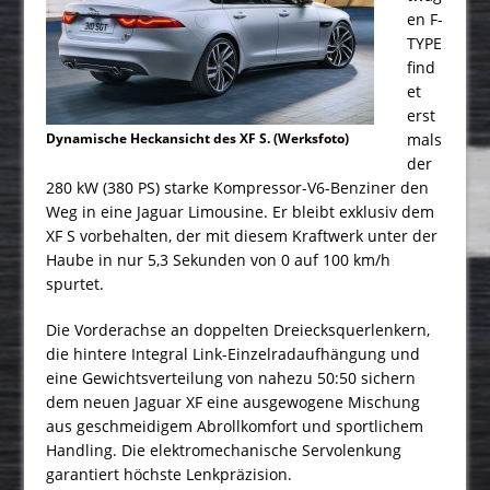
en F-
TYPE
find
et
erst
Dynamische Heckansicht des XF S. (Werksfoto)
mals
der
280 kW (380 PS) starke Kompressor-V6-Benziner den
Weg in eine Jaguar Limousine. Er bleibt exklusiv dem
XF S vorbehalten, der mit diesem Kraftwerk unter der
Haube in nur 5,3 Sekunden von 0 auf 100 km/h
spurtet.
Die Vorderachse an doppelten Dreiecksquerlenkern,
die hintere Integral Link-Einzelradaufhängung und
eine Gewichtsverteilung von nahezu 50:50 sichern
dem neuen Jaguar XF eine ausgewogene Mischung
aus geschmeidigem Abrollkomfort und sportlichem
Handling. Die elektromechanische Servolenkung
garantiert höchste Lenkpräzision.