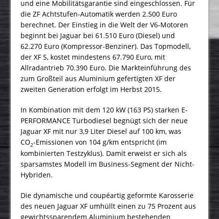
und eine Mobilitätsgarantie sind eingeschlossen. Für
die ZF Achtstufen-Automatik werden 2.500 Euro
berechnet. Der Einstieg in die Welt der V6-Motoren
beginnt bei Jaguar bei 61.510 Euro (Diesel) und
62.270 Euro (Kompressor-Benziner). Das Topmodell,
der XF S, kostet mindestens 67.790 Euro, mit
Allradantrieb 70.390 Euro. Die Markteinführung des
zum Großteil aus Aluminium gefertigten XF der
zweiten Generation erfolgt im Herbst 2015.
In Kombination mit dem 120 kW (163 PS) starken E-
PERFORMANCE Turbodiesel begnügt sich der neue
Jaguar XF mit nur 3,9 Liter Diesel auf 100 km, was
CO
-Emissionen von 104 g/km entspricht (im
2
kombinierten Testzyklus). Damit erweist er sich als
sparsamstes Modell im Business-Segment der Nicht-
Hybriden.
Die dynamische und coupéartig geformte Karosserie
des neuen Jaguar XF umhüllt einen zu 75 Prozent aus
gewichtssparendem Aluminium bestehenden