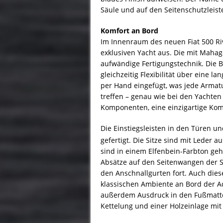
Säule und auf den Seitenschutzleis
Komfort an Bord
Im Innenraum des neuen Fiat 500 Riv
exklusiven Yacht aus. Die mit Mahag
aufwändige Fertigungstechnik. Die Ba
gleichzeitig Flexibilität über eine l
per Hand eingefügt, was jede Armatu
treffen – genau wie bei den Yachten 
Komponenten, eine einzigartige Kom
Die Einstiegsleisten in den Türen 
gefertigt. Die Sitze sind mit Leder 
sind in einem Elfenbein-Farbton ge
Absätze auf den Seitenwangen der Si
den Anschnallgurten fort. Auch dies
klassischen Ambiente an Bord der Aq
außerdem Ausdruck in den Fußmatten
Kettelung und einer Holzeinlage mit