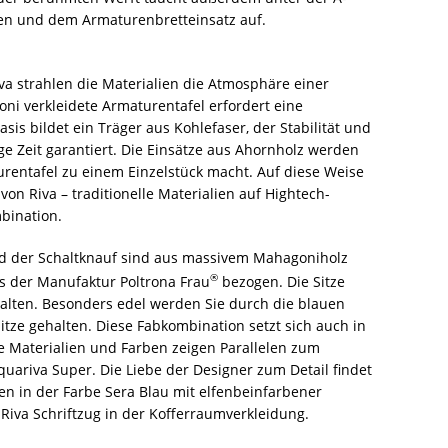
ten und dem Armaturenbretteinsatz auf.
a strahlen die Materialien die Atmosphäre einer
oni verkleidete Armaturentafel erfordert eine
sis bildet ein Träger aus Kohlefaser, der Stabilität und
ange Zeit garantiert. Die Einsätze aus Ahornholz werden
rentafel zu einem Einzelstück macht. Auf diese Weise
von Riva – traditionelle Materialien auf Hightech-
bination.
und der Schaltknauf sind aus massivem Mahagoniholz
®
aus der Manufaktur Poltrona Frau
bezogen. Die Sitze
halten. Besonders edel werden Sie durch die blauen
tze gehalten. Diese Fabkombination setzt sich auch in
e Materialien und Farben zeigen Parallelen zum
uariva Super. Die Liebe der Designer zum Detail findet
 in der Farbe Sera Blau mit elfenbeinfarbener
 Riva Schriftzug in der Kofferraumverkleidung.