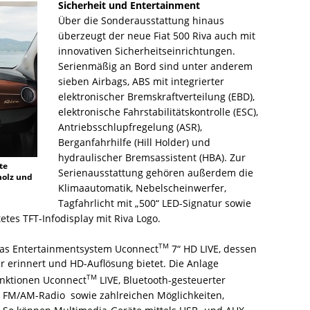
Sicherheit und Entertainment
Über die Sonderausstattung hinaus
überzeugt der neue Fiat 500 Riva auch mit
innovativen Sicherheitseinrichtungen.
Serienmäßig an Bord sind unter anderem
sieben Airbags, ABS mit integrierter
elektronischer Bremskraftverteilung (EBD),
elektronische Fahrstabilitätskontrolle (ESC),
Antriebsschlupfregelung (ASR),
Berganfahrhilfe (Hill Holder) und
hydraulischer Bremsassistent (HBA). Zur
te
Serienausstattung gehören außerdem die
holz und
Klimaautomatik, Nebelscheinwerfer,
Tagfahrlicht mit „500“ LED-Signatur sowie
tes TFT-Infodisplay mit Riva Logo.
TM
t das Entertainmentsystem Uconnect
7“ HD LIVE, dessen
 erinnert und HD-Auflösung bietet. Die Anlage
TM
nktionen Uconnect
LIVE, Bluetooth-gesteuerter
 FM/AM-Radio sowie zahlreichen Möglichkeiten,