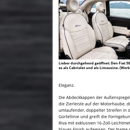
Lieber durchgehend geöffnet: Den Fiat 50
es als Cabriolet und als Limousine. (Werk
Eleganz.
Die Abdeckkappen der Außenspiegel 
die Zierleiste auf der Motorhaube, d
umlaufender, doppelter Streifen in 
Gürtellinie und greift die Formgebun
Riva mit exklusiven 16-Zoll-Leichtme
blaues Finish aufweisen. Der Name 