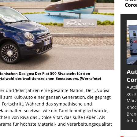
Corona?
Aut
enischen Designs: Der Fiat 500 Riva steht für den
Cor
rialwahl des traditionsreichen Bootsbauers. (Werksfoto)
Auto
50er und ’60er Jahren eine gesamte Nation. Der „Nuova
gesu
ll zum Kult-Auto einer ganzen Generation, die geprägt
März
 Fortschritt. Während das sympathische und
Knoc
Haushalten so etwas wie ein Familienmitglied wurde,
Bran
hten von Riva das „Dolce Vita“, das süße Leben. Als
Indr
rama für höchste Material- und Verarbeitungsqualität