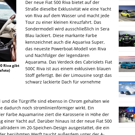
Der neue Fiat 500 Riva bietet auf der
Straße dieselbe Exklusivität wie eine Yacht
von Riva auf dem Wasser und macht jede
Tour zu einer kleinen Kreuzfahrt. Das
Sondermodell wird ausschließlich in Sera
Blau lackiert. Diese markante Farbe
kennzeichnet auch die Aquariva Super,
das neueste Powerboat-Modell von Riva
und Nachfolger der legendären
Aquarama. Das Verdeck des Cabriolets Fiat
0 Riva gibt
500C Riva ist aus einem exklusiven blauen
sfoto)
Stoff gefertigt. Bei der Limousine sorgt das
schwarz lackierte Dach für vornehme
und die Türgriffe sind ebenso in Chrom gehalten wie
ie dadurch noch stromlinienförmiger wirkt. Ein
der Farbe Aquamarine ziert die Karosserie in Höhe der
g einer Yacht auf. Darüber hinaus ist der neue Fiat 500
tallrädern im 20-Speichen-Design ausgestattet, die ein
der berühmten Werft taucht außerdem unter der A-