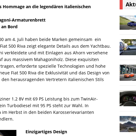
Akt
ls Hommage an die legendären italienischen
hagoni-Armaturenbrett
 an Bord
500 am 4. Juli haben beide Marken gemeinsam ein
iat 500 Riva zeigt elegante Details aus dem Yachtbau.
ni verkleidete und mit Einlagen aus Ahorn versehene
uf aus massivem Mahagoniholz. Diese exquisiten
rtragen, erforderte spezielle Technologien und hohe
eue Fiat 500 Riva die Exklusivität und das Design von
u den herausragenden Vertretern italienischen Stils
ner 1.2 8V mit 69 PS Leistung bis zum TwinAir-
in Turbodiesel mit 95 PS steht zur Wahl. In
a im Herbst in den beiden Karosserievarianten
ndlern.
Einzigartiges Design