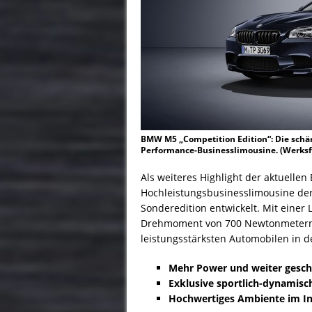
BMW M5 „Competition Edition“: Die schär
Performance-Businesslimousine. (Werksf
Als weiteres Highlight der aktuelle
Hochleistungsbusinesslimousine de
Sonderedition entwickelt. Mit eine
Drehmoment von 700 Newtonmetern 
leistungsstärksten Automobilen in 
Mehr Power und weiter gesch
Exklusive sportlich-dynamisc
Hochwertiges Ambiente im 