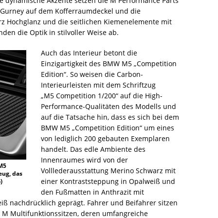
e dynamische Akzente setzen die M Performance Parts
er Gurney auf dem Kofferraumdeckel und die
rz Hochglanz und die seitlichen Kiemenelemente mit
en die Optik in stilvoller Weise ab.
Auch das Interieur betont die
Einzigartigkeit des BMW M5 „Competition
Edition“. So weisen die Carbon-
Interieurleisten mit dem Schriftzug
„M5 Competition 1/200“ auf die High-
Performance-Qualitäten des Modells und
auf die Tatsache hin, dass es sich bei dem
BMW M5 „Competition Edition“ um eines
von lediglich 200 gebauten Exemplaren
handelt. Das edle Ambiente des
Innenraumes wird von der
„M5
Volllederausstattung Merino Schwarz mit
eug, das
einer Kontraststeppung in Opalweiß und
)
den Fußmatten in Anthrazit mit
ß nachdrücklich geprägt. Fahrer und Beifahrer sitzen
 M Multifunktionssitzen, deren umfangreiche