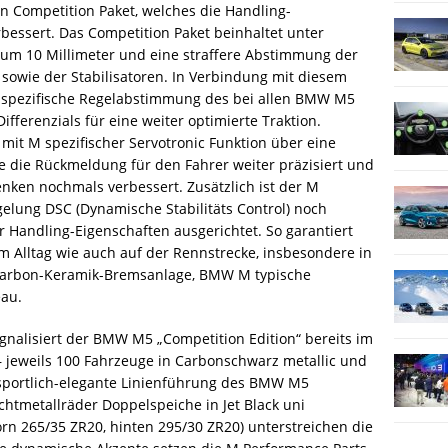
n Competition Paket, welches die Handling-
bessert. Das Competition Paket beinhaltet unter
um 10 Millimeter und eine straffere Abstimmung der
wie der Stabilisatoren. In Verbindung mit diesem
ie spezifische Regelabstimmung des bei allen BMW M5
ferenzials für eine weiter optimierte Traktion.
mit M spezifischer Servotronic Funktion über eine
he die Rückmeldung für den Fahrer weiter präzisiert und
enken nochmals verbessert. Zusätzlich ist der M
elung DSC (Dynamische Stabilitäts Control) noch
r Handling-Eigenschaften ausgerichtet. So garantiert
 Alltag wie auch auf der Rennstrecke, insbesondere in
Carbon-Keramik-Bremsanlage, BMW M typische
eau.
gnalisiert der BMW M5 „Competition Edition“ bereits im
– jeweils 100 Fahrzeuge in Carbonschwarz metallic und
 sportlich-elegante Linienführung des BMW M5
chtmetallräder Doppelspeiche in Jet Black uni
rn 265/35 ZR20, hinten 295/30 ZR20) unterstreichen die