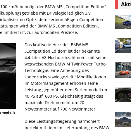
Akt
f 100 km/h benötigt der BMW M5 „Competition Edition“
upplungsgetriebe mit Drivelogic lediglich 3,9
vidualisierten Optik, dem serienmäßigen Competition
tattungen wird der BMW M5 „Competition Edition“,
limitiert ist, zur automobilen Preziose.
Das kraftvolle Herz des BMW M5
„Competition Edition“ ist der bekannte
4,4‑Liter-V8-Hochdrehzahlmotor mit seiner
wegweisenden BMW M TwinPower Turbo
Technologie. Eine Anhebung des
Ladedrucks sowie gezielte Modifikationen
im Motormanagement erhöhen seine
Leistung gegenüber dem Serienmodell um
40 PS auf 600 PS. Gleichzeitig steigt das
maximale Drehmoment um 20
Newtonmeter auf 700 Newtonmeter.
nsmodells
Diese Leistungssteigerung harmoniert
perfekt mit dem im Lieferumfang des BMW