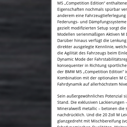
M5 „Competition Edition“ enthaltene
Eigenschaften nochmals spürbar ver
anderem eine Fahrzeugtieferlegung 
Federungs- und Dämpfungssysteme so
gezielt modifizierten Setup sorgt d
Modellen serienmäßigen Aktiven M Dif
Darüber hinaus verfügt die Lenkung 
direkter ausgelegte Kennlinie, welc
die Agilität des Fahrzeugs beim Einl
Dynamic Mode der Fahrstabilitätsreg
konsequenter in Richtung sportliche
der BMW M5 „Competition Edition“ im
Kombination mit der optionalen M 
Fahrdynamik auf allerhöchstem Niv
Sein außergewöhnliches Potenzial si
Stand. Die exklusiven Lackierungen 
Mineralweiß metallic – betonen die
nachdrücklich. Und die 20 Zoll M Lei
glanzgedreht mit Mischbereifung (vo