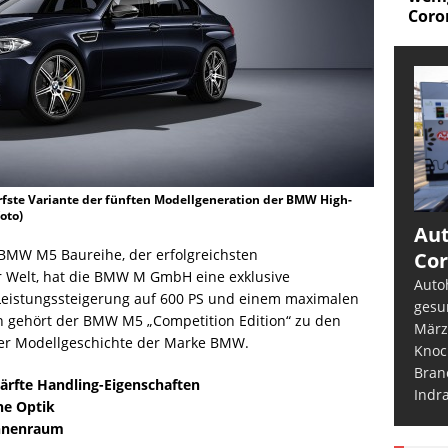
Corona?
fste Variante der fünften Modellgeneration der BMW High-
oto)
Aut
n BMW M5 Baureihe, der erfolgreichsten
Cor
r Welt, hat die BMW M GmbH eine exklusive
Auto
r Leistungssteigerung auf 600 PS und einem maximalen
gesu
gehört der BMW M5 „Competition Edition“ zu den
März
der Modellgeschichte der Marke BMW.
Knoc
Bran
ärfte Handling-Eigenschaften
Indr
he Optik
Innenraum