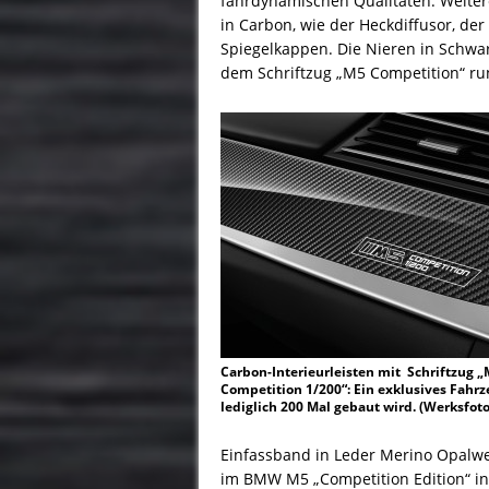
fahrdynamischen Qualitäten. Weiter
in Carbon, wie der Heckdiffusor, d
Spiegelkappen. Die Nieren in Schwa
dem Schriftzug „M5 Competition“ rund
Carbon-Interieurleisten mit Schriftzug 
Competition 1/200“: Ein exklusives Fahrz
lediglich 200 Mal gebaut wird. (Werksfoto
Einfassband in Leder Merino Opalwei
im BMW M5 „Competition Edition“ in