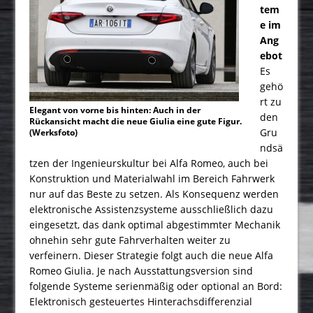
tem
e im
Ang
ebot
Es
gehö
rt zu
Elegant von vorne bis hinten: Auch in der
den
Rückansicht macht die neue Giulia eine gute Figur.
Gru
(Werksfoto)
ndsä
tzen der Ingenieurskultur bei Alfa Romeo, auch bei
Konstruktion und Material­wahl im Bereich Fahrwerk
nur auf das Beste zu setzen. Als Konsequenz werden
elektronische Assis­tenzsysteme ausschließlich dazu
eingesetzt, das dank optimal abgestimmter Mechanik
ohnehin sehr gute Fahrverhalten weiter zu
verfeinern. Dieser Strategie folgt auch die neue Alfa
Romeo Giulia. Je nach Ausstattungsversion sind
folgende Systeme serienmäßig oder optional an Bord:
Elektronisch gesteuertes Hinterachsdifferenzial