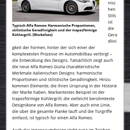
nisc
hen
Stils
ist
Typisch Alfa Romeo: Harmonische Proportionen,
die
stilistische Geradlinigkeit und der trapezförmige
Gera
Kühlergrill. (Werksfoto)
dlini
gkeit der Formen, hinter der sich einer der
komplexesten Prozesse im Automobilbau verbirgt –
die Entwicklung des Designs. Tatsächlich zeigt auch
die neue Alfa Romeo Giulia charakteristische
Merkmale italienischen Designs: harmonische
Proportionen und stilistische Geradlinigkeit. Hinzu
kommen Elemente, die ihren Ursprung in der Historie
der Marke haben. Markantestes Beispiel ist der
trapezförmige Kühlergrill, die vielleicht berühmteste
Designikone von Alfa Romeo. Aber auch eine Linie,
die über die gesamte Flanke läuft und die Türgriffe
einfasst, ist typisch für einen Alfa Romeo.
Auch das Innenraumdesign steht ganz im Zeichen