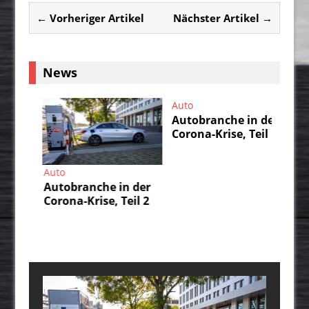
← Vorheriger Artikel
Nächster Artikel →
News
Auto
Autobranche in der
Corona-Krise, Teil 1
Auto
Au
Autobranche in der
Da
Corona-Krise, Teil 2
IS
un
durch
üb