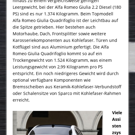
hinaus zu einem vergleichsweise geringen
Leergewicht, bei der Alfa Romeo Giulia 2.2 Diesel (180
PS) sind es nur 1.374 Kilogramm. Beim Topmodell
Alfa Romeo Giulia Quadrifoglio ist der Leichtbau auf
die Spitze getrieben. Hier bestehen auch
Motorhaube, Dach, Frontsplitter sowie weitere
Karosseriekomponenten aus Kohlefaser. Türen und
Kotflügel sind aus Aluminium gefertigt. Die Alfa
Romeo Giulia Quadrifoglio kommt so auf ein
Trockenge­wicht von 1.524 Kilogramm, was einem
Leistungsgewicht von 2,99 Kilogramm pro PS
entspricht. Ein noch niedrigeres Gewicht wird durch
optional verfügbare Komponenten wie
Bremsscheiben aus Kera­mik-Kohlefaser-Verbundstoff
oder Schalensitze von Sparco mit Kohlefaser-Rahmen
erreicht.
Viele
Assi
sten
zsys