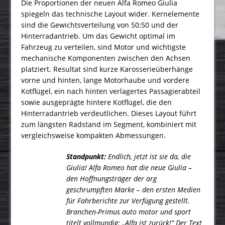
Die Proportionen der neuen Alfa Romeo Giulia
spiegeln das technische Layout wider. Kernelemente
sind die Gewichtsverteilung von 50:50 und der
Hinterradantrieb. Um das Gewicht optimal im
Fahrzeug zu verteilen, sind Motor und wichtigste
mechanische Komponenten zwischen den Achsen
platziert. Resultat sind kurze Karosserieüberhänge
vorne und hinten, lange Motorhaube und vordere
Kotflügel, ein nach hinten verlagertes Passagierabteil
sowie ausgeprägte hintere Kotflügel, die den
Hinterradantrieb verdeut­lichen. Dieses Layout führt
zum längsten Radstand im Segment, kombiniert mit
vergleichsweise kom­pakten Abmessungen.
Standpunkt:
Endlich, jetzt ist sie da, die
Giulia! Alfa Romeo hat die neue Giulia –
den Hoffnungsträger der arg
geschrumpften Marke – den ersten Medien
für Fahrberichte zur Verfügung gestellt.
Branchen-Primus auto motor und sport
titelt vollmundig: „Alfa ist zurück!“ Der Text