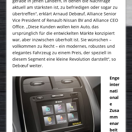
gerade in jenen Ländern, in denen die Nachfrage
aktuell am stärksten ist, zu befriedigen oder sogar zu
übertreffen“, erklärt Arnaud Debœuf, Alliance Senior
Vice President of Renault-Nissan BV and Alliance CEO
Office. „Diese Kunden wollen kein Auto, das
ursprünglich für die entwickelten Märkte konzipiert
war, aber inzwischen überholt ist. Sie wünschen –
vollkommen zu Recht – ein modernes, robustes und
elegantes Fahrzeug zu einem Preis, der speziell in
diesem Segment eine kleine Revolution darstellt“, so
Debœuf weiter.
Enge
inter
nati
onal
e
Zusa
mm
enar
beit