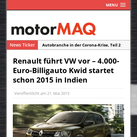
MENU
News Ticker
Autobranche in der Corona-Krise, Teil 2
Autobranche in der Corona-Krise, Teil 1
Renault führt VW vor – 4.000-
Das Assistenzsystem ISA macht Blitzer
Euro-Billigauto Kwid startet
und Radarfallen überflüssig
schon 2015 in Indien
Die Reisefreiheit ist ein Traum
Neuwagen-Ausstattung – weniger Extras
Veröffentlicht am
21. Mai 2015
durch Corona?