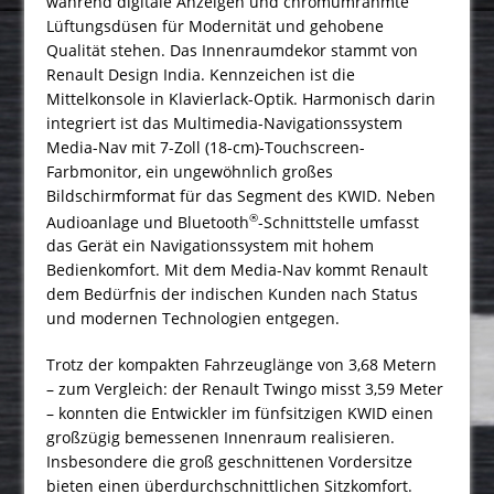
während digitale Anzeigen und chromumrahmte
Lüftungsdüsen für Modernität und gehobene
Qualität stehen. Das Innenraumdekor stammt von
Renault Design India. Kennzeichen ist die
Mittelkonsole in Klavierlack-Optik. Harmonisch darin
integriert ist das Multimedia-Navigationssystem
Media-Nav mit 7-Zoll (18-cm)-Touchscreen-
Farbmonitor, ein ungewöhnlich großes
Bildschirmformat für das Segment des KWID. Neben
®
Audioanlage und Bluetooth
-Schnitt­stelle umfasst
das Gerät ein Navigationssystem mit hohem
Bedienkomfort. Mit dem Media-Nav kommt Renault
dem Bedürfnis der indischen Kunden nach Status
und modernen Technologien entgegen.
Trotz der kompakten Fahrzeuglänge von 3,68 Metern
– zum Vergleich: der Renault Twingo misst 3,59 Meter
– konnten die Entwickler im fünfsitzigen KWID einen
großzügig bemessenen Innenraum realisieren.
Insbesondere die groß geschnittenen Vordersitze
bieten einen überdurchschnittlichen Sitzkomfort.