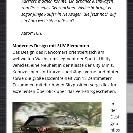
Karriere machen könnte. Ein urbaner Kleinwagen
zum Preis eines Gebrauchten. Vielleicht bringt er
sogar junge Käufer in Neuwagen, die jetzt noch auf
ein Auto verzichten müssen?
Autor:
H.H.
Modernes Design mit SUV-Elementen
Das Design des Newcomers orientiert sich am
weltweiten Wachstumssegment der Sports Utility
Vehicles, eine Neuheit in der Klasse der City-Minis.
Kennzeichen sind kurze Überhänge vorne und hinten
sowie die große Bodenfreiheit von 18 Zentimetern.
Zusammen mit der hohen Sitzposition sorgt dies für
exzellenten Überblick über das Verkehrsgeschehen.
In
der
Desi
gnp
hilos