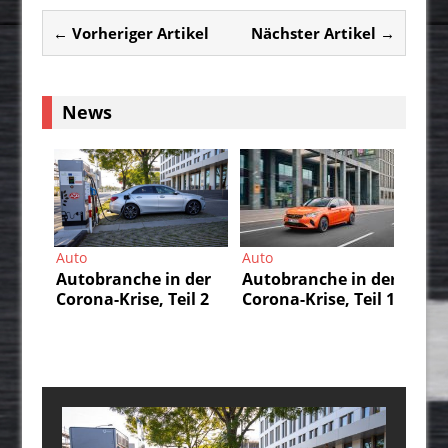
← Vorheriger Artikel
Nächster Artikel →
News
Auto
Auto
Au
Autobranche in der
Autobranche in der
Da
Corona-Krise, Teil 2
Corona-Krise, Teil 1
IS
un
durch
üb