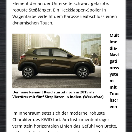
Element der an der Unterseite schwarz gefärbte,
robuste Stoßfänger. Ein Heck­klappen-Spoiler in
Wagenfarbe verleiht dem Karosserieabschluss einen
dynamischen Touch.
Mult
ime
dia-
Navi
gati
onss
yste
m
mit
Der neue Renault Kwid startet noch in 2015 als
Touc
Viertürer mit fünf Sitzplätzen in Indien. (Werksfoto)
hscr
een
Im Innenraum setzt sich der moderne, robuste
Charakter des KWID fort. Am Instrumententräger
vermitteln horizontalen Linien das Gefühl von Breite,