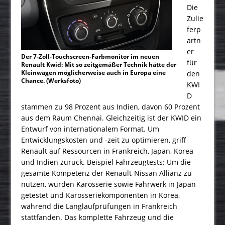
Die
Zulie
ferp
artn
er
Der 7-Zoll-Touchscreen-Farbmonitor im neuen
für
Renault Kwid: Mit so zeitgemäßer Technik hätte der
Kleinwagen möglicherweise auch in Europa eine
den
Chance. (Werksfoto)
KWI
D
stammen zu 98 Prozent aus Indien, davon 60 Pro­zent
aus dem Raum Chennai. Gleichzeitig ist der KWID ein
Entwurf von internationalem Format. Um
Entwicklungskosten und -zeit zu optimieren, griff
Renault auf Ressourcen in Frankreich, Japan, Korea
und Indien zurück. Beispiel Fahrzeugtests: Um die
gesamte Kompetenz der Renault-Nissan Allianz zu
nutzen, wurden Karosserie sowie Fahrwerk in Japan
getestet und Karosseriekomponenten in Korea,
während die Langlaufprüfungen in Frankreich
stattfanden. Das komplette Fahrzeug und die