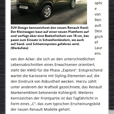
ophi
e
von
Ren
ault
SUV-Design kennzeichnet den neuen Renault Kwid:
Desi
Der Kleinwagen baut auf einer neuen Plattform auf
und verfügt über eine Bodenfreiheit von 18 cm, das
gnch
passt zum Einsatz in Schwellenländern, wo auch
ef
auf Sand- und Schlammpisten gefahren wird.
Laur
(Werksfoto)
ens
van den Acker, die sich an den unterschiedlichen
Lebensabschnitten eines Erwachsenen orientiert,
steht der KWID für die Phase „Explore“. Entsprechend
wartet die Karosserie mit Styling-Elementen auf, die
den Eindruck von Robustheit wecken. Hierzu zählt
unter anderem der kraftvoll gezeichnete, das Renault
Markenemblem betonende Kühlergrill. Weiteres
Kennzeichen der Frontpartie ist das Tagfahrlicht in
Form eines „C“, das zum typischen Erscheinungs­bild
der neuen Renault Modelle gehört.