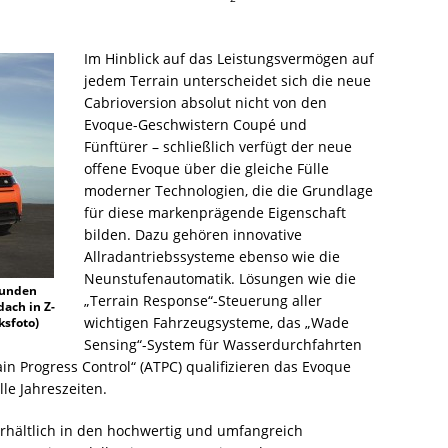
Im Hinblick auf das Leistungsvermögen auf
jedem Terrain unterscheidet sich die neue
Cabrioversion absolut nicht von den
Evoque-Geschwistern Coupé und
Fünftürer – schließlich verfügt der neue
offene Evoque über die gleiche Fülle
moderner Technologien, die die Grundlage
für diese markenprägende Eigenschaft
bilden. Dazu gehören innovative
Allradantriebssysteme ebenso wie die
Neunstufenautomatik. Lösungen wie die
kunden
„Terrain Response“-Steuerung aller
ach in Z-
wichtigen Fahrzeugsysteme, das „Wade
ksfoto)
Sensing“-System für Wasserdurchfahrten
in Progress Control“ (ATPC) qualifizieren das Evoque
lle Jahreszeiten.
erhältlich in den hochwertig und umfangreich