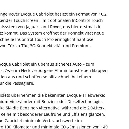
nge Rover Evoque Cabriolet besitzt ein Format von 10,2
lösender Touchscreen – mit optionalen InControl Touch
system von Jaguar Land Rover, das hier erstmals in
z kommt. Das System eröffnet der Konnektivität neue
chnelle InControl Touch Pro ermöglicht nahtlose
von Tür zu Tür, 3G-Konnektivität und Premium-
voque Cabriolet ein überaus sicheres Auto – zum
zes: Zwei im Heck verborgene Aluminiumstreben klappen
unden aus und schaffen so blitzschnell bei einem
r die Passagiere.
iolets übernehmen die bekannten Evoque-Triebwerke:
um-Vierzylinder mit Benzin- oder Dieseltechnologie.
ke Si4 die Benziner-Alternative, während die 2,0-Liter-
eihe mit besonderer Laufruhe und Effizienz glänzen.
ue Cabriolet minimale Verbrauchswerte im
pro 100 Kilometer und minimale CO
-Emissionen von 149
2