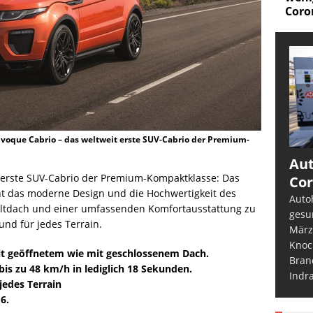
Corona?
voque Cabrio – das weltweit erste SUV-Cabrio der Premium-
Aut
t erste SUV-Cabrio der Premium-Kompaktklasse: Das
Cor
nt das moderne Design und die Hochwertigkeit des
Auto
altdach und einer umfassenden Komfortausstattung zu
gesu
und für jedes Terrain.
März
Knoc
t geöffnetem wie mit geschlossenem Dach.
Bran
 bis zu 48 km/h in lediglich 18 Sekunden.
Indr
jedes Terrain
6.