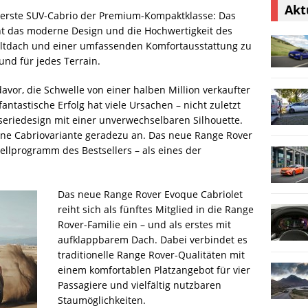
Akt
t erste SUV-Cabrio der Premium-Kompaktklasse: Das
nt das moderne Design und die Hochwertigkeit des
altdach und einer umfassenden Komfortausstattung zu
und für jedes Terrain.
avor, die Schwelle von einer halben Million verkaufter
antastische Erfolg hat viele Ursachen – nicht zuletzt
eriedesign mit einer unverwechselbaren Silhouette.
eine Cabriovariante geradezu an. Das neue Range Rover
llprogramm des Bestsellers – als eines der
Das neue Range Rover Evoque Cabriolet
reiht sich als fünftes Mitglied in die Range
Rover-Familie ein – und als erstes mit
aufklappbarem Dach. Dabei verbindet es
traditionelle Range Rover-Qualitäten mit
einem komfortablen Platzangebot für vier
Passagiere und vielfältig nutzbaren
Staumöglichkeiten.