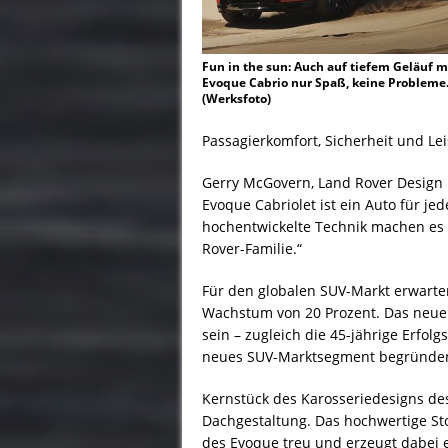
Fun in the sun: Auch auf tiefem Geläuf 
Evoque Cabrio nur Spaß, keine Probleme
(Werksfoto)
Passagierkomfort, Sicherheit und L
Gerry McGovern, Land Rover Design D
Evoque Cabriolet ist ein Auto für jed
hochentwickelte Technik machen es 
Rover-Familie.“
Für den globalen SUV-Markt erwarte
Wachstum von 20 Prozent. Das neue 
sein – zugleich die 45-jährige Erfol
neues SUV-Marktsegment begründe
Kernstück des Karosseriedesigns des
Dachgestaltung. Das hochwertige Sto
des Evoque treu und erzeugt dabei e