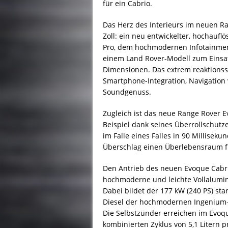
für ein Cabrio.
Das Herz des Interieurs im neuen Ra
Zoll: ein neu entwickelter, hochauf
Pro, dem hochmodernen Infotainment
einem Land Rover-Modell zum Einsat
Dimensionen. Das extrem reaktionss
Smartphone-Integration, Navigation 
Soundgenuss.
Zugleich ist das neue Range Rover E
Beispiel dank seines Überrollschut
im Falle eines Falles in 90 Millisek
Überschlag einen Überlebensraum fü
Den Antrieb des neuen Evoque Cabr
hochmoderne und leichte Vollalumini
Dabei bildet der 177 kW (240 PS) star
Diesel der hochmodernen Ingenium-R
Die Selbstzünder erreichen im Evoq
kombinierten Zyklus von 5,1 Litern 