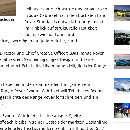
Selbstverständlich wurde das Range Rover
Evoque Cabriolet nach den höchsten Land
macht das
Rover-Standards entwickelt und getestet –
.
im Hinblick auf strukturelle Festigkeit
ebenso wie auf Fahr- und
eistungsvermögen auf jedem Untergrund.
irector und Chief Creative Officer: „Das Range Rover
e Jahreszeit. Sein einzigartiges Design und seine
zu einem höchst attraktiven neuen Mitglied der Range
n Experten in den kommenden fünf Jahren ein
Range Rover Evoque Cabriolet will Teil dieses Booms
gsgeschichte des Range Rover fortschreiben und ein
n.
 Evoque Cabriolet ist seine ausgeklügelte
ffdach bleibt in seiner Gestalt der markten Designlinie
ine knackig frische, moderne Cabrio-Silhouette. Die Z-