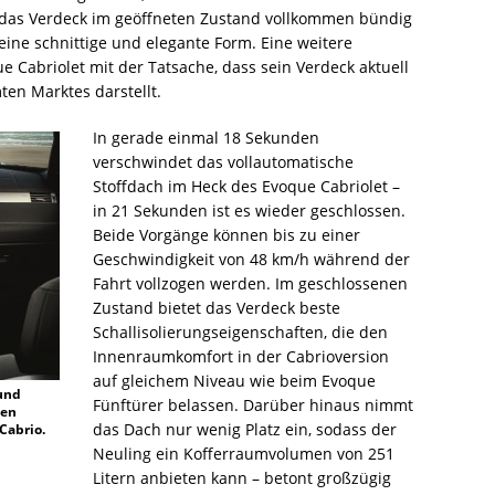
s das Verdeck im geöffneten Zustand vollkommen bündig
eine schnittige und elegante Form. Eine weitere
ue Cabriolet mit der Tatsache, dass sein Verdeck aktuell
ten Marktes darstellt.
In gerade einmal 18 Sekunden
verschwindet das vollautomatische
Stoffdach im Heck des Evoque Cabriolet –
in 21 Sekunden ist es wieder geschlossen.
Beide Vorgänge können bis zu einer
Geschwindigkeit von 48 km/h während der
Fahrt vollzogen werden. Im geschlossenen
Zustand bietet das Verdeck beste
Schallisolierungseigenschaften, die den
Innenraumkomfort in der Cabrioversion
auf gleichem Niveau wie beim Evoque
 und
Fünftürer belassen. Darüber hinaus nimmt
nen
das Dach nur wenig Platz ein, sodass der
Cabrio.
Neuling ein Kofferraumvolumen von 251
Litern anbieten kann – betont großzügig