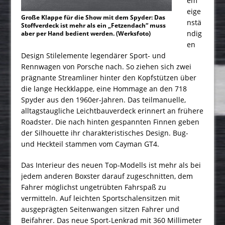
em
eige
Große Klappe für die Show mit dem Spyder: Das
nstä
Stoffverdeck ist mehr als ein „Fetzendach“ muss
ndig
aber per Hand bedient werden. (Werksfoto)
en
Design Stilelemente legendärer Sport- und
Rennwagen von Porsche nach. So ziehen sich zwei
prägnante Streamliner hinter den Kopfstützen über
die lange Heckklappe, eine Hommage an den 718
Spyder aus den 1960er-Jahren. Das teilmanuelle,
alltagstaugliche Leichtbauverdeck erinnert an frühere
Roadster. Die nach hinten gespannten Finnen geben
der Silhouette ihr charakteristisches Design. Bug-
und Heckteil stammen vom Cayman GT4.
Das Interieur des neuen Top-Modells ist mehr als bei
jedem anderen Boxster darauf zugeschnitten, dem
Fahrer möglichst ungetrübten Fahrspaß zu
vermitteln. Auf leichten Sportschalensitzen mit
ausgeprägten Seitenwangen sitzen Fahrer und
Beifahrer. Das neue Sport-Lenkrad mit 360 Millimeter