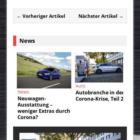
← Vorheriger Artikel
Nächster Artikel →
News
Auto
Auto
News
Autobranche in der
Autobran
Neuwagen-
Corona-Krise, Teil 2
Corona-Kr
Ausstattung –
weniger Extras durch
Corona?