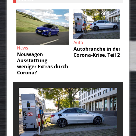
Auto
Auto
Autobranche in der
Autobranche in der
Corona-Krise, Teil 2
Corona-Krise, Teil 1
–
as durch