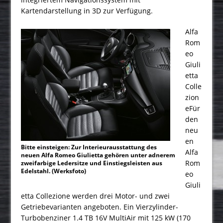
Kartendarstellung in 3D zur Verfügung.
Alfa
Rom
eo
Giuli
etta
Colle
zion
eFür
den
neu
en
Bitte einsteigen: Zur Interieurausstattung des
Alfa
neuen Alfa Romeo Giulietta gehören unter adnerem
Rom
zweifarbige Ledersitze und Einstiegsleisten aus
Edelstahl. (Werksfoto)
eo
Giuli
etta Collezione werden drei Motor- und zwei
Getriebevarianten angeboten. Ein Vierzylinder-
Turbobenziner 1.4 TB 16V MultiAir mit 125 kW (170