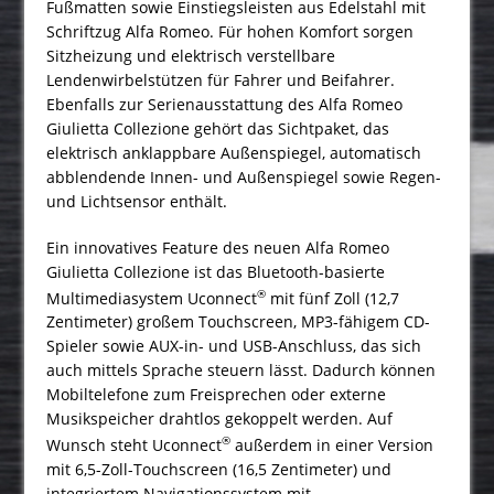
Fußmatten sowie Einstiegsleisten aus Edelstahl mit
Schriftzug Alfa Romeo. Für hohen Komfort sorgen
Sitzheizung und elektrisch verstellbare
Lendenwirbelstützen für Fahrer und Beifahrer.
Ebenfalls zur Serienausstattung des Alfa Romeo
Giulietta Collezione gehört das Sichtpaket, das
elektrisch anklappbare Außenspiegel, automatisch
abblendende Innen- und Außenspiegel sowie Regen-
und Lichtsensor enthält.
Ein innovatives Feature des neuen Alfa Romeo
Giulietta Collezione ist das Bluetooth-basierte
®
Multimediasystem Uconnect
mit fünf Zoll (12,7
Zentimeter) großem Touchscreen, MP3-fähigem CD-
Spieler sowie AUX-in- und USB-Anschluss, das sich
auch mittels Sprache steuern lässt. Dadurch können
Mobiltelefone zum Freisprechen oder externe
Musikspeicher drahtlos gekoppelt werden. Auf
®
Wunsch steht Uconnect
außerdem in einer Version
mit 6,5-Zoll-Touchscreen (16,5 Zentimeter) und
integriertem Navigationssystem mit