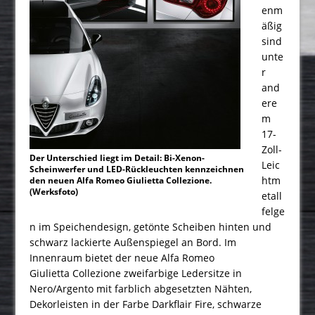
enm
äßig
sind
unte
r
and
ere
m
17-
Zoll-
Der Unterschied liegt im Detail: Bi-Xenon-
Leic
Scheinwerfer und LED-Rückleuchten kennzeichnen
htm
den neuen Alfa Romeo Giulietta Collezione.
(Werksfoto)
etall
felge
n im Speichendesign, getönte Scheiben hinten und
schwarz lackierte Außenspiegel an Bord. Im
Innenraum bietet der neue Alfa Romeo
Giulietta Collezione zweifarbige Ledersitze in
Nero/Argento mit farblich abgesetzten Nähten,
Dekorleisten in der Farbe Darkflair Fire, schwarze