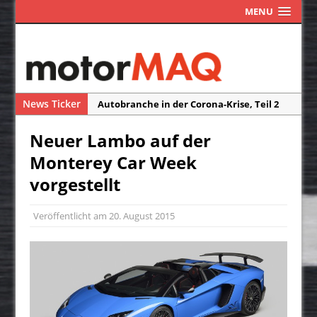
MENU
News Ticker
Autobranche in der Corona-Krise, Teil 2
Autobranche in der Corona-Krise, Teil 1
Neuer Lambo auf der
Das Assistenzsystem ISA macht Blitzer
Monterey Car Week
und Radarfallen überflüssig
vorgestellt
Die Reisefreiheit ist ein Traum
Neuwagen-Ausstattung – weniger Extras
Veröffentlicht am
20. August 2015
durch Corona?