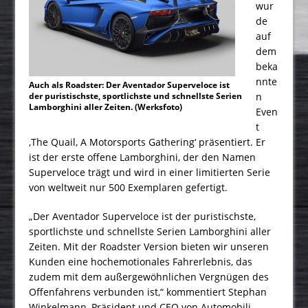
wur
de
auf
dem
beka
nnte
Auch als Roadster: Der Aventador Superveloce ist
der puristischste, sportlichste und schnellste Serien
n
Lamborghini aller Zeiten. (Werksfoto)
Even
t
‚The Quail, A Motorsports Gathering‘ präsentiert. Er
ist der erste offene Lamborghini, der den Namen
Superveloce trägt und wird in einer limitierten Serie
von weltweit nur 500 Exemplaren gefertigt.
„Der Aventador Superveloce ist der puristischste,
sportlichste und schnellste Serien Lamborghini aller
Zeiten. Mit der Roadster Version bieten wir unseren
Kunden eine hochemotionales Fahrerlebnis, das
zudem mit dem außergewöhnlichen Vergnügen des
Offenfahrens verbunden ist,“ kommentiert Stephan
Winkelmann, Präsident und CEO von Automobili