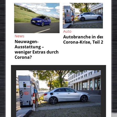
Auto
Auto
News
Autobranche in der
Autobra
Neuwagen-
Corona-Krise, Teil 2
Corona-
Ausstattung –
weniger Extras durch
Corona?