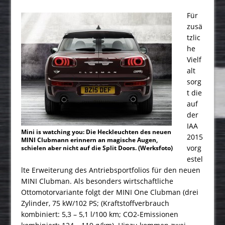
Für
zusä
tzlic
he
Vielf
alt
sorg
t die
auf
der
IAA
Mini is watching you: Die Heckleuchten des neuen
2015
MINI Clubmann erinnern an magische Augen,
vorg
schielen aber nicht auf die Split Doors. (Werksfoto)
estel
lte Erweiterung des Antriebsportfolios für den neuen
MINI Clubman. Als besonders wirtschaftliche
Ottomotorvariante folgt der MINI One Clubman (drei
Zylinder, 75 kW/102 PS; (Kraftstoffverbrauch
kombiniert: 5,3 – 5,1 l/100 km; CO2-Emissionen