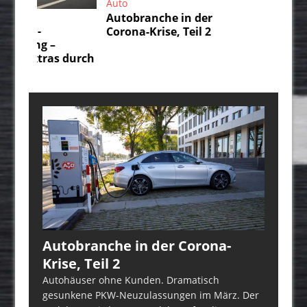
Auto
Au
Autobranche in der
Da
Corona-Krise, Teil 2
IS
un
durch
üb
Autobranche in der Corona-
Krise, Teil 2
Autohäuser ohne Kunden. Dramatisch
gesunkene PKW-Neuzulassungen im März. Der