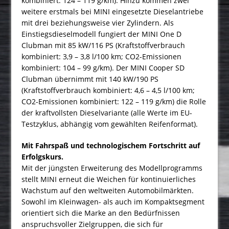
kombiniert: 124 – 119 g/km). Hinzu kommen zwei
weitere erstmals bei MINI eingesetzte Dieselantriebe
mit drei beziehungsweise vier Zylindern. Als
Einstiegsdieselmodell fungiert der MINI One D
Clubman mit 85 kW/116 PS (Kraftstoffverbrauch
kombiniert: 3,9 – 3,8 l/100 km; CO2-Emissionen
kombiniert: 104 – 99 g/km). Der MINI Cooper SD
Clubman übernimmt mit 140 kW/190 PS
(Kraftstoffverbrauch kombiniert: 4,6 – 4,5 l/100 km;
CO2-Emissionen kombiniert: 122 – 119 g/km) die Rolle
der kraftvollsten Dieselvariante (alle Werte im EU-
Testzyklus, abhängig vom gewählten Reifenformat).
Mit Fahrspaß und technologischem Fortschritt auf
Erfolgskurs.
Mit der jüngsten Erweiterung des Modellprogramms
stellt MINI erneut die Weichen für kontinuierliches
Wachstum auf den weltweiten Automobilmärkten.
Sowohl im Kleinwagen- als auch im Kompaktsegment
orientiert sich die Marke an den Bedürfnissen
anspruchsvoller Zielgruppen, die sich für