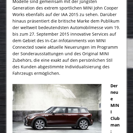
Modelle sind gemeinsam mit der jüngsten
Generation des extrem sportlichen MINI John Cooper
Works ebenfalls auf der IAA 2015 zu sehen. Darüber
hinaus präsentiert die britische Marke dem Publikum
der weltweit bedeutendsten Automobilmesse vom 19.
bis zum 27. September 2015 innovative Services auf
dem Gebiet des In-Car-Infotainments von MINI
Connected sowie aktuelle Neuerungen im Programm
der Sonderausstattungen und des Original MINI
Zubehörs, die eine exakt auf den persönlichen Stil
des Kunden abgestimmte Individualisierung des
Fahrzeugs ermöglichen.
Der
neu
e
MIN
I
Club
man
: