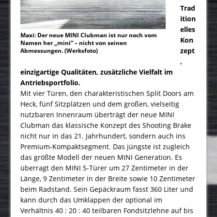
Trad
ition
elles
Maxi: Der neue MINI Clubman ist nur noch vom
Kon
Namen her „mini“ – nicht von seinen
zept
Abmessungen. (Werksfoto)
,
einzigartige Qualitäten, zusätzliche Vielfalt im
Antriebsportfolio.
Mit vier Türen, den charakteristischen Split Doors am
Heck, fünf Sitzplätzen und dem großen, vielseitig
nutzbaren Innenraum überträgt der neue MINI
Clubman das klassische Konzept des Shooting Brake
nicht nur in das 21. Jahrhundert, sondern auch ins
Premium-Kompaktsegment. Das jüngste ist zugleich
das größte Modell der neuen MINI Generation. Es
überragt den MINI 5-Türer um 27 Zentimeter in der
Länge, 9 Zentimeter in der Breite sowie 10 Zentimeter
beim Radstand. Sein Gepäckraum fasst 360 Liter und
kann durch das Umklappen der optional im
Verhältnis 40 : 20 : 40 teilbaren Fondsitzlehne auf bis