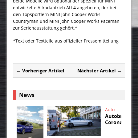
beide Modelle wird optional der speziell für MINI
entwickelte Allradantrieb ALL4 angeboten, der bei
den Topsportlern MINI John Cooper Works
Countryman und MINI John Cooper Works Paceman
zur Serienausstattung gehört.*
*Text oder Textteile aus offizieller Pressemitteilung
← Vorheriger Artikel
Nächster Artikel →
News
Auto
Autobranche in der
Corona-Krise, Teil 1