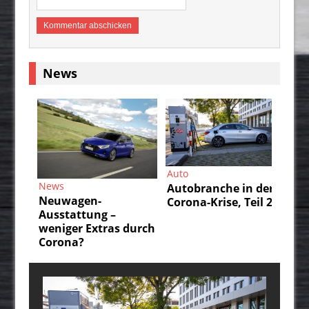
News
Auto
Au
News
Autobranche in der
Au
Neuwagen-
Corona-Krise, Teil 2
Co
Ausstattung –
weniger Extras durch
Corona?