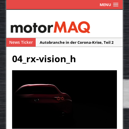
MENU
News Ticker
Autobranche in der Corona-Krise, Teil 2
Autobranche in der Corona-Krise, Teil 1
04_rx-vision_h
Das Assistenzsystem ISA macht Blitzer
und Radarfallen überflüssig
Die Reisefreiheit ist ein Traum
Neuwagen-Ausstattung – weniger Extras
durch Corona?