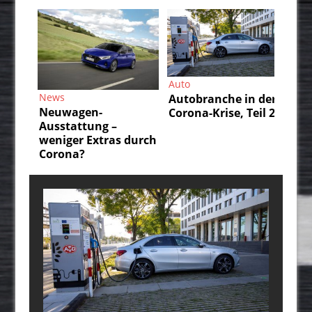
Auto
Au
News
Autobranche in der
Au
Neuwagen-
Corona-Krise, Teil 2
Co
Ausstattung –
weniger Extras durch
Corona?