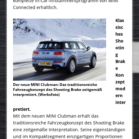
komplette In-Car-Infotainmentprogramm von MINI
Connected erhältlich.
Klas
sisc
hes
Sho
otin
g
Brak
e
Kon
zept
Der neue MINI Clubman: Das traditionsreiche
mod
Fahrzeugkonzept des Shooting Brake zeitgemäß
interpretiert. (Werksfoto)
ern
inter
pretiert.
Mit dem neuen MINI Clubman erhält das
traditionsreiche Fahrzeugkonzept des Shooting Brake
eine zeitgemäße Interpretation. Seine eigenständigen
und im Kompaktsegment einzigartigen Proportionen