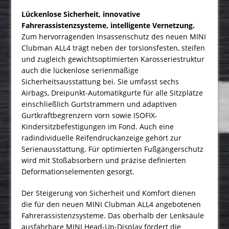
Lückenlose Sicherheit, innovative
Fahrerassistenzsysteme, intelligente Vernetzung.
Zum hervorragenden Insassenschutz des neuen MINI
Clubman ALL4 trägt neben der torsionsfesten, steifen
und zugleich gewichtsoptimierten Karosseriestruktur
auch die lückenlose serienmäßige
Sicherheitsausstattung bei. Sie umfasst sechs
Airbags, Dreipunkt-Automatikgurte für alle Sitzplätze
einschließlich Gurtstrammern und adaptiven
Gurtkraftbegrenzern vorn sowie ISOFIX-
Kindersitzbefestigungen im Fond. Auch eine
radindividuelle Reifendruckanzeige gehört zur
Serienausstattung. Für optimierten Fußgängerschutz
wird mit Stoßabsorbern und präzise definierten
Deformationselementen gesorgt.
Der Steigerung von Sicherheit und Komfort dienen
die für den neuen MINI Clubman ALL4 angebotenen
Fahrerassistenzsysteme. Das oberhalb der Lenksäule
ausfahrbare MINI Head-Up-Display fördert die