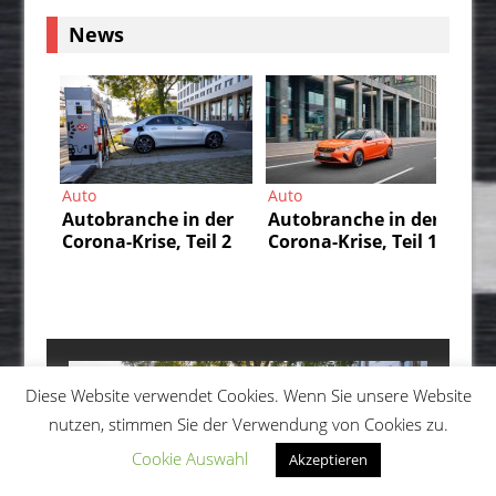
News
Auto
Auto
Au
Autobranche in der
Autobranche in der
Da
Corona-Krise, Teil 2
Corona-Krise, Teil 1
IS
un
durch
üb
Diese Website verwendet Cookies. Wenn Sie unsere Website
nutzen, stimmen Sie der Verwendung von Cookies zu.
Cookie Auswahl
Akzeptieren