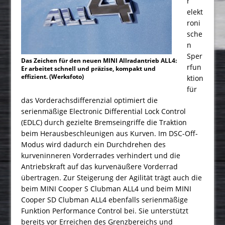
r
elekt
roni
sche
n
Sper
Das Zeichen für den neuen MINI Allradantrieb ALL4:
rfun
Er arbeitet schnell und präzise, kompakt und
effizient. (Werksfoto)
ktion
für
das Vorderachsdifferenzial optimiert die
serienmäßige Electronic Differential Lock Control
(EDLC) durch gezielte Bremseingriffe die Traktion
beim Herausbeschleunigen aus Kurven. Im DSC-Off-
Modus wird dadurch ein Durchdrehen des
kurveninneren Vorderrades verhindert und die
Antriebskraft auf das kurvenäußere Vorderrad
übertragen. Zur Steigerung der Agilität trägt auch die
beim MINI Cooper S Clubman ALL4 und beim MINI
Cooper SD Clubman ALL4 ebenfalls serienmäßige
Funktion Performance Control bei. Sie unterstützt
bereits vor Erreichen des Grenzbereichs und