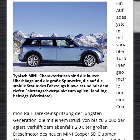
Ein
Aufl
ades
yste
m
mit
varia
bler
Turb
inen
geo
Typisch MINI: Charakteristisch sind die kurzen
metr
Überhänge und die große Spurweite, die auf die
ie
stabile Statur des Fahrzeugs hinweist und mit dem
tiefen Fahrzeugschwerpunkt zum agilen Handling
und
beiträgt. (Werksfoto)
eine
Com
mon-Rail- Direkteinspritzung der jüngsten
Generation, die mit einem Druck von bis zu 2 000 bar
agiert, verhilft dem ebenfalls 2,0 Liter großen
Dieselmotor des neuen MINI Cooper SD Clubman