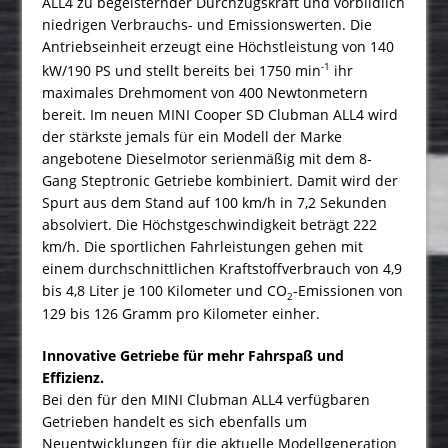
ALL4 zu begeisternder Durchzugskraft und vorbildlich
niedrigen Verbrauchs- und Emissionswerten. Die
Antriebseinheit erzeugt eine Höchstleistung von 140
-1
kW/190 PS und stellt bereits bei 1750 min
ihr
maximales Drehmoment von 400 Newtonmetern
bereit. Im neuen MINI Cooper SD Clubman ALL4 wird
der stärkste jemals für ein Modell der Marke
angebotene Dieselmotor serienmäßig mit dem 8-
Gang Steptronic Getriebe kombiniert. Damit wird der
Spurt aus dem Stand auf 100 km/h in 7,2 Sekunden
absolviert. Die Höchstgeschwindigkeit beträgt 222
km/h. Die sportlichen Fahrleistungen gehen mit
einem durchschnittlichen Kraftstoffverbrauch von 4,9
bis 4,8 Liter je 100 Kilometer und CO
-Emissionen von
2
129 bis 126 Gramm pro Kilometer einher.
Innovative Getriebe für mehr Fahrspaß und
Effizienz.
Bei den für den MINI Clubman ALL4 verfügbaren
Getrieben handelt es sich ebenfalls um
Neuentwicklungen für die aktuelle Modellgeneration