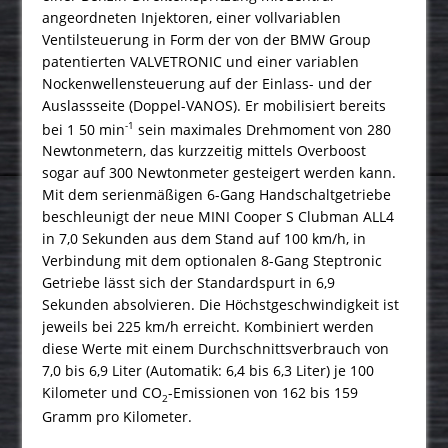
angeordneten Injektoren, einer vollvariablen
Ventilsteuerung in Form der von der BMW Group
patentierten VALVETRONIC und einer variablen
Nockenwellensteuerung auf der Einlass- und der
Auslassseite (Doppel-VANOS). Er mobilisiert bereits
-1
bei 1 50 min
sein maximales Drehmoment von 280
Newtonmetern, das kurzzeitig mittels Overboost
sogar auf 300 Newtonmeter gesteigert werden kann.
Mit dem serienmäßigen 6-Gang Handschaltgetriebe
beschleunigt der neue MINI Cooper S Clubman ALL4
in 7,0 Sekunden aus dem Stand auf 100 km/h, in
Verbindung mit dem optionalen 8-Gang Steptronic
Getriebe lässt sich der Standardspurt in 6,9
Sekunden absolvieren. Die Höchstgeschwindigkeit ist
jeweils bei 225 km/h erreicht. Kombiniert werden
diese Werte mit einem Durchschnittsverbrauch von
7,0 bis 6,9 Liter (Automatik: 6,4 bis 6,3 Liter) je 100
Kilometer und CO
-Emissionen von 162 bis 159
2
Gramm pro Kilometer.