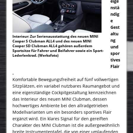
eige
nstä
ndig
e
Gest
altu
Interieur: Zur Serienausstattung des neuen MINI
ng
Cooper S Clubman ALL4 und des neuen MINI
Cooper SD Clubman ALL4 gehören außerdem
und
Sportsitze für Fahrer und Beifahrer sowie ein Sport-
spor
Lederlenkrad. (Werksfoto)
tives
Flair
.
Komfortable Bewegungsfreiheit auf fünf vollwertigen
Sitzplätzen, ein variabel nutzbares Raumangebot und
eine eigenständige Cockpitgestaltung kennzeichnen
das Interieur des neuen MINI Clubman, dessen
hochwertiges Ambiente bei den allradgetrieben
Modellvarianten um ein besonders sportives Flair
ergänzt wird. Ein klares Signal für den gereiften
Charakter des MINI Clubman ist die außergewöhnlich
breite Instrumententafel, die von einer umlaufenden