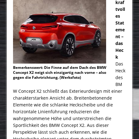
kraf
tvoll
es
Stat
eme
nt –
das
Hec
k
Das
Bemerkenswert: Die Finne auf dem Dach des BMW
Heck
Concept X2 neigt sich einzigartig nach vorne – also
des
gegen die Fahrtrichtung. (Werksfoto)
BM
W Concept X2 schließt das Exterieurdesign mit einer
charakterstarken Ansicht ab. Breitenbetonende
Elemente wie die schlanke Heckscheibe und die
horizontale Linienführung reduzieren die
wahrgenommene Höhe und unterstreichen die
Sportlichkeit des BMW Concept X2. Aus dieser
Perspektive lässt sich auch erkennen, wie die
Heckscheibe elegant unter dem durchströmten