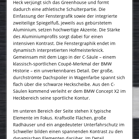
Heck verjüngt sich das Greenhouse und formt
dadurch eine athletische Schulterpartie. Die
Einfassung der Fenstergrafik sowie der integrierte
zweiteilige Spiegelfuß, jeweils aus gebürstetem
Aluminium, setzen hochwertige Akzente. Die Stärke
des Aluminiumprofils sorgt dabei für einen
intensiven Kontrast. Die Fenstergraphik endet im
dynamisch interpretierten Hofmeisterknick.
Gemeinsam mit dem Logo in der C-Säule – einem
klassisch-sportlichen Coupé-Merkmal der BMW
Historie – ein unverkennbares Detail. Der große,
durchströmte Dachspoiler in Wagenfarbe spannt sich
flach über die schwarze Heckscheibe. Aus den C-
Säulen kommend verleiht er dem BMW Concept X2 im
Heckbereich seine sportliche Kontur.
Im unteren Bereich der Seite stehen X typische
Elemente im Fokus. Kraftvolle Flächen, große
Radhäuser und ein angedeuteter Unterfahrschutz im
Schweller bilden einen spannenden Kontrast zu den
dynamischen Elementen darüber. Im Detail