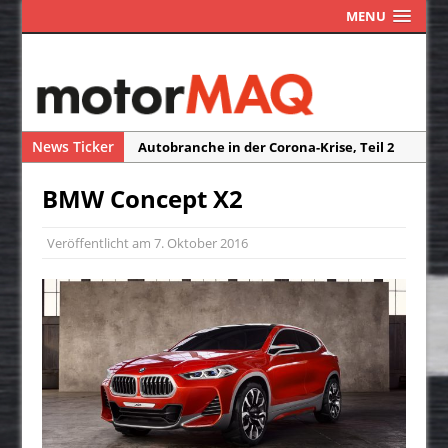
MENU
News Ticker
Autobranche in der Corona-Krise, Teil 1
Das Assistenzsystem ISA macht Blitzer
BMW Concept X2
und Radarfallen überflüssig
Die Reisefreiheit ist ein Traum
Veröffentlicht am
7. Oktober 2016
Neuwagen-Ausstattung – weniger Extras
durch Corona?
Autobranche in der Corona-Krise, Teil 2