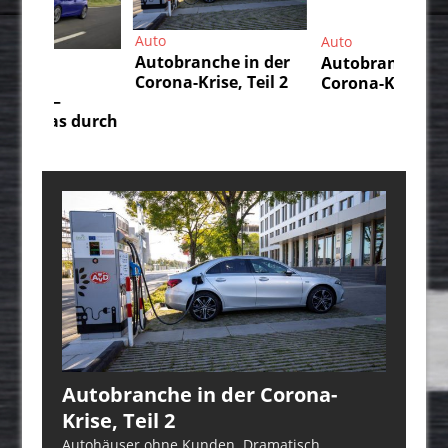
Auto
Auto
Au
Autobranche in der
Autobranche in der
Da
Corona-Krise, Teil 2
Corona-Krise, Teil 1
IS
un
durch
üb
Autobranche in der Corona-
Krise, Teil 2
Autohäuser ohne Kunden. Dramatisch