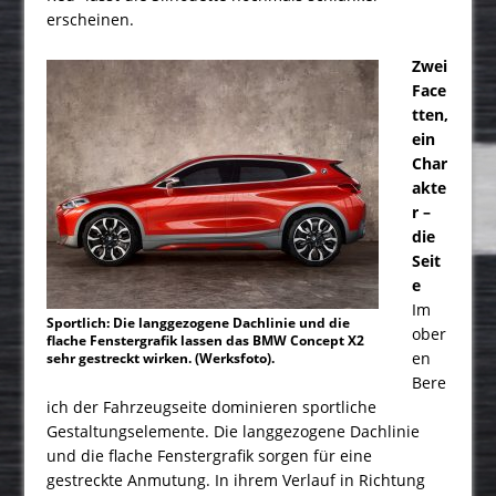
erscheinen.
Zwei
Face
tten,
ein
Char
akte
r –
die
Seit
e
Im
Sportlich: Die langgezogene Dachlinie und die
ober
flache Fenstergrafik lassen das BMW Concept X2
en
sehr gestreckt wirken. (Werksfoto).
Bere
ich der Fahrzeugseite dominieren sportliche
Gestaltungselemente. Die langgezogene Dachlinie
und die flache Fenstergrafik sorgen für eine
gestreckte Anmutung. In ihrem Verlauf in Richtung