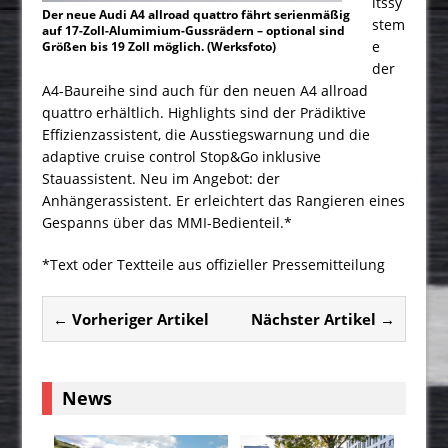
itssy
Der neue Audi A4 allroad quattro fährt serienmäßig
stem
auf 17-Zoll-Alumimium-Gussrädern – optional sind
e
Größen bis 19 Zoll möglich. (Werksfoto)
der
A4-Baureihe sind auch für den neuen A4 allroad
quattro erhältlich. Highlights sind der Prädiktive
Effizienzassistent, die Ausstiegswarnung und die
adaptive cruise control Stop&Go inklusive
Stauassistent. Neu im Angebot: der
Anhängerassistent. Er erleichtert das Rangieren eines
Gespanns über das MMI-Bedienteil.*
*Text oder Textteile aus offizieller Pressemitteilung
← Vorheriger Artikel
Nächster Artikel →
News