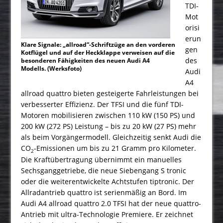
TDI-
Mot
orisi
erun
Klare Signale: „allroad“-Schriftzüge an den vorderen
gen
Kotflügel und auf der Heckklappe verweisen auf die
des
besonderen Fähigkeiten des neuen Audi A4
Modells. (Werksfoto)
Audi
A4
allroad quattro bieten gesteigerte Fahrleistungen bei
verbesserter Effizienz. Der TFSI und die fünf TDI-
Motoren mobilisieren zwischen 110 kW (150 PS) und
200 kW (272 PS) Leistung – bis zu 20 kW (27 PS) mehr
als beim Vorgängermodell. Gleichzeitig senkt Audi die
CO
-Emissionen um bis zu 21 Gramm pro Kilometer.
2
Die Kraftübertragung übernimmt ein manuelles
Sechsganggetriebe, die neue Siebengang S tronic
oder die weiterentwickelte Achtstufen tiptronic. Der
Allradantrieb quattro ist serienmäßig an Bord. Im
Audi A4 allroad quattro 2.0 TFSI hat der neue quattro-
Antrieb mit ultra-Technologie Premiere. Er zeichnet