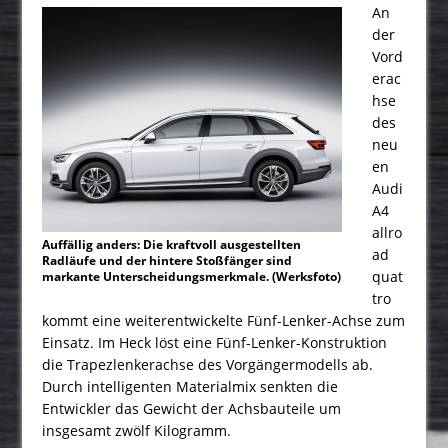
An
der
Vord
erac
hse
des
neu
en
Audi
A4
allro
Auffällig anders: Die kraftvoll ausgestellten
ad
Radläufe und der hintere Stoßfänger sind
quat
markante Unterscheidungsmerkmale. (Werksfoto)
tro
kommt eine weiterentwickelte Fünf-Lenker-Achse zum
Einsatz. Im Heck löst eine Fünf-Lenker-Konstruktion
die Trapezlenkerachse des Vorgängermodells ab.
Durch intelligenten Materialmix senkten die
Entwickler das Gewicht der Achsbauteile um
insgesamt zwölf Kilogramm.