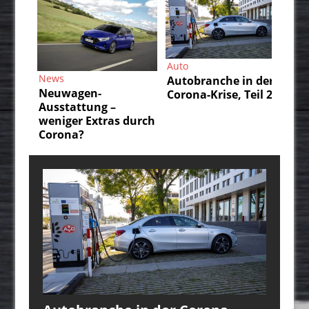
Auto
Auto
Au
Autobranche in der
Autobranche in der
Da
Corona-Krise, Teil 2
Corona-Krise, Teil 1
IS
un
durch
üb