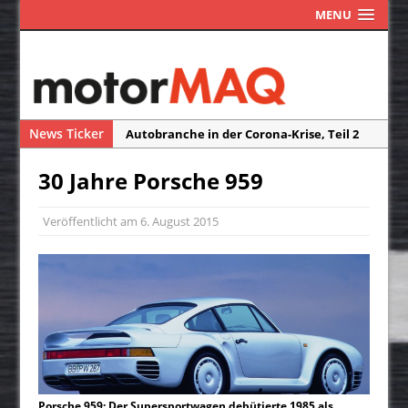
MENU
News Ticker
Autobranche in der Corona-Krise, Teil 2
Autobranche in der Corona-Krise, Teil 1
30 Jahre Porsche 959
Das Assistenzsystem ISA macht Blitzer
und Radarfallen überflüssig
Veröffentlicht am
6. August 2015
Die Reisefreiheit ist ein Traum
Neuwagen-Ausstattung – weniger Extras
durch Corona?
Porsche 959: Der Supersportwagen debütierte 1985 als