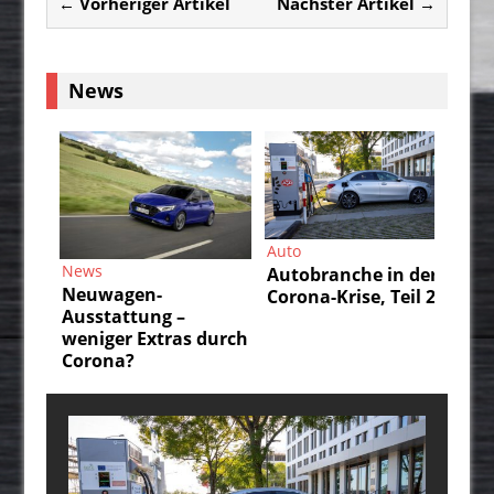
← Vorheriger Artikel
Nächster Artikel →
News
Auto
Auto
Autobranche in der
Autobranche in der
Corona-Krise, Teil 2
Corona-Krise, Teil 1
–
as durch