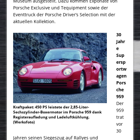
Museum ausgestellt. Dazu kommen Exponate von
Porsche Exclusive und Tequipment sowie der
Eventtruck der Porsche Driver’s Selection mit der
aktuellen Kollektion.
30
Jahr
e
Sup
ersp
ortw
agen
Pors
che
959
Der
Kraftpaket: 450 PS leistete der 2,85-Liter-
959
Sechszylinder-Boxermotor im Porsche 959 dank
trat
Registeraufladung und Ladeluftkühlung.
(Werksfoto)
vor
30
Jahren seinen Siegeszug auf Rallyes und